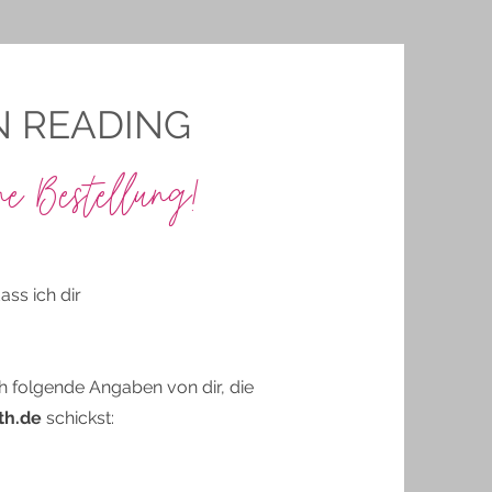
N READING
ne Bestellung!
ss ich dir
ch folgende Angaben von dir, die
th.de
schickst: